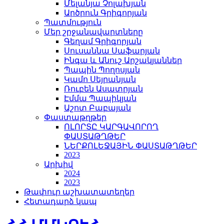
Մելանյա Չոլախյան
Արծրուն Գրիգորյան
Պատմություն
Մեր շրջանավարտները
Գեղամ Գրիգորյան
Սուսաննա Սաֆարյան
Ինգա և Անուշ Արշակյաններ
Պապին Պողոսյան
Կամո Սեյրանյան
Ռուբեն Ասատրյան
Էմմա Պապիկյան
Աշոտ Բաբայան
Փաստաթղթեր
ՈԼՈՐՏԸ ԿԱՐԳԱՎՈՐՈՂ
ՓԱՍՏԱԹՂԹԵՐ
ՆԵՐՔՈԼԵՋԱՅԻՆ ՓԱՍՏԱԹՂԹԵՐ
2023
Արխիվ
2024
2023
Թափուր աշխատատեղեր
Հետադարձ կապ