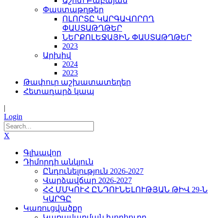
Աշոտ Բաբայան
Փաստաթղթեր
ՈԼՈՐՏԸ ԿԱՐԳԱՎՈՐՈՂ
ՓԱՍՏԱԹՂԹԵՐ
ՆԵՐՔՈԼԵՋԱՅԻՆ ՓԱՍՏԱԹՂԹԵՐ
2023
Արխիվ
2024
2023
Թափուր աշխատատեղեր
Հետադարձ կապ
|
Login
X
Գլխավոր
Դիմորդի անկյուն
Ընդունելություն 2026-2027
Վարձավճար 2026-2027
ՀՀ ՄՄԿՈՒՀ ԸՆԴՈՒՆԵԼՈՒԹՅԱՆ ԹԻՎ 29-Ն
ԿԱՐԳԸ
Կառուցվածքը
Կառավարման խորհուրդ