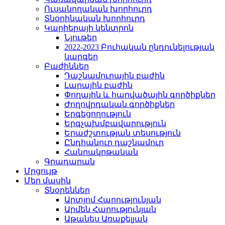
Ուսանողական խորհուրդ
Տնօրինական խորհուրդ
Կարիերայի կենտրոն
Նյութեր
2022-2023 Բուհական ընդունելության
կարգեր
Բաժիններ
Դաշնամուրային բաժին
Լարային բաժին
Փողային և հարվածային գործիքներ
Ժողովրդական գործիքներ
Երգեցողություն
Երգչախմբավարություն
Երաժշտության տեսություն
Ընդհանուր դաշնամուր
Հանրակրթական
Գրադարան
Մրցույթ
Մեր մասին
Տնօրեններ
Արտյոմ Հարությունյան
Արմեն Հարությունյան
Աթանես Առաքելյան