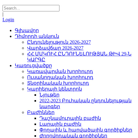
|
Login
Գլխավոր
Դիմորդի անկյուն
Ընդունելություն 2026-2027
Վարձավճար 2026-2027
ՀՀ ՄՄԿՈՒՀ ԸՆԴՈՒՆԵԼՈՒԹՅԱՆ ԹԻՎ 29-Ն
ԿԱՐԳԸ
Կառուցվածքը
Կառավարման խորհուրդ
Ուսանողական խորհուրդ
Տնօրինական խորհուրդ
Կարիերայի կենտրոն
Նյութեր
2022-2023 Բուհական ընդունելության
կարգեր
Բաժիններ
Դաշնամուրային բաժին
Լարային բաժին
Փողային և հարվածային գործիքներ
Ժողովրդական գործիքներ