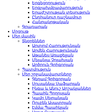
Երգեցողություն
Երգչախմբավարություն
Երաժշտության տեսություն
Ընդհանուր դաշնամուր
Հանրակրթական
Գրադարան
Մրցույթ
Մեր մասին
Տնօրեններ
Արտյոմ Հարությունյան
Արմեն Հարությունյան
Աթանես Առաքելյան
Մելանյա Չոլախյան
Արծրուն Գրիգորյան
Պատմություն
Մեր շրջանավարտները
Գեղամ Գրիգորյան
Սուսաննա Սաֆարյան
Ինգա և Անուշ Արշակյաններ
Պապին Պողոսյան
Կամո Սեյրանյան
Ռուբեն Ասատրյան
Էմմա Պապիկյան